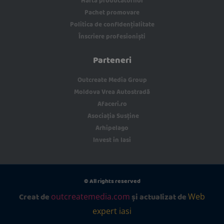
Harta producătorilor
Pachet promovare
Politica de confidențialitate
Înscriere profesioniști
Parteneri
Outcreate Media Group
Moldova Vrea Autostradă
Afaceri.ro
Asociația Susține
Arhipelago
Invest in Iasi
© All rights reserved
Creat de
și actualizat de
outcreatemedia.com
Web
expert iasi