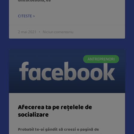
dintotdeauna, ea
CITESTE >
2 mai 2021
Niciun comentariu
ANTREPRENORI
Afecerea ta pe rețelele de
socializare
Probabil te-ai gândit să creezi o pagină de