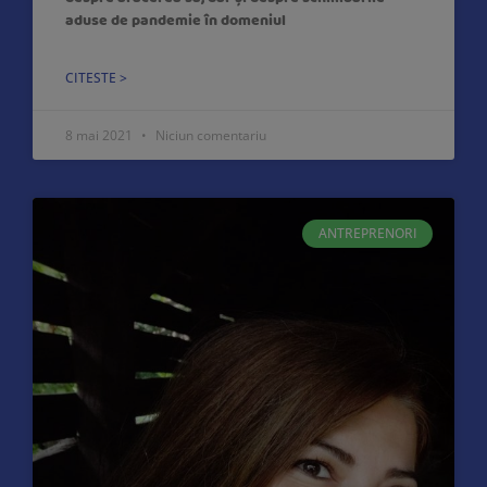
despre afacerea sa, dar și despre schimbările
aduse de pandemie în domeniul
CITESTE >
8 mai 2021
Niciun comentariu
ANTREPRENORI