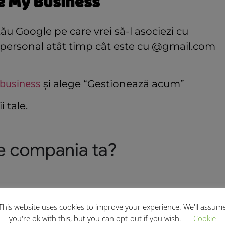
e My Business
 tău Google pe care vrei să-l asociezi cu
ul personal atât timp cât este cu @gmail.com
business
și alege “Gestionează acum”
 tale.
This website uses cookies to improve your experience. We'll assum
you're ok with this, but you can opt-out if you wish.
Cookie