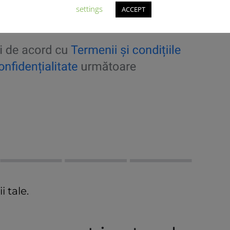
settings
ACCEPT
i tale.