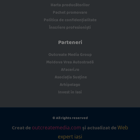
Harta producătorilor
Pachet promovare
Politica de confidențialitate
Înscriere profesioniști
Parteneri
Outcreate Media Group
Moldova Vrea Autostradă
Afaceri.ro
Asociația Susține
Arhipelago
Invest in Iasi
© All rights reserved
Creat de
și actualizat de
outcreatemedia.com
Web
expert iasi