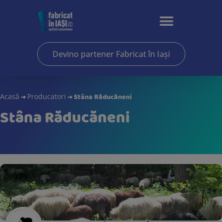
Devino partener Fabricat în Iași
→
→
Stâna Răducăneni
Acasă
Producatori
Stâna Răducăneni