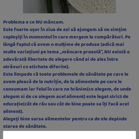
Problema e ce NU mâncam.
Este foarte ușor în ziua de azi să ajungem să ne simțim
copleșiți în momentul în care mergem la cumpărături. Pe
lângă faptul că avem o mulțime de produse (adică mai
multe variațiuni pe tema „mâncare proastă”, NU există o
adevărată libertate de alegere când ai de ales între
otrăvuri cu etichete diferite).
Este limpede că toate problemele de sănătate pe care le
avem pleacă de la nutriție, de la alimentele pe care le
consumam iar felul în care ne hrănim(ce alegem, de unde
alegem si de ce alegem acel aliment) este legat strict de
educație(cât de rău sau cât de bine poate sa îți facă acel
aliment).
Alegeți bine sursa alimentelor pentru ca de ele depinde
starea de sănătate.