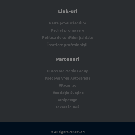
Link-uri
Harta producătorilor
Pachet promovare
Politica de confidențialitate
Înscriere profesioniști
Parteneri
Outcreate Media Group
Moldova Vrea Autostradă
Afaceri.ro
Asociația Susține
Arhipelago
Invest in Iasi
© All rights reserved