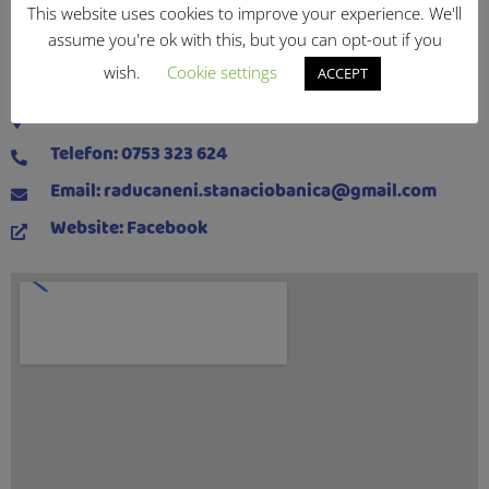
This website uses cookies to improve your experience. We'll
assume you're ok with this, but you can opt-out if you
wish.
Cookie settings
Nume firmă: Petru Ciobănică
ACCEPT
Localizare: Loc. Răducăneni
Telefon: 0753 323 624
Email: raducaneni.stanaciobanica@gmail.com
Website: Facebook