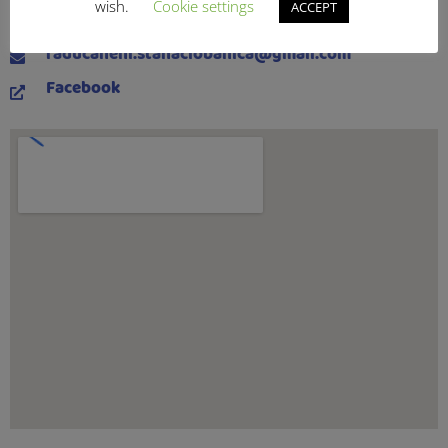
wish.
Cookie settings
ACCEPT
0753 323 624
raducaneni.stanaciobanica@gmail.com
Facebook