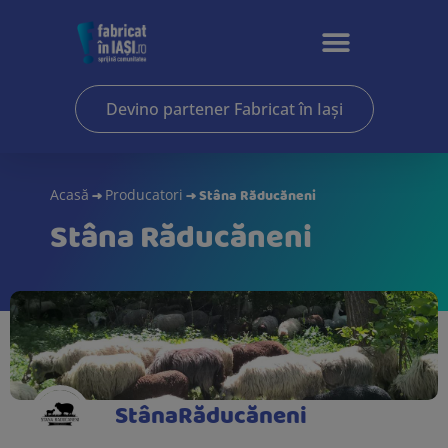
Devino partener Fabricat în Iași
→
→
Stâna Răducăneni
Acasă
Producatori
Stâna Răducăneni
StânaRăducăneni